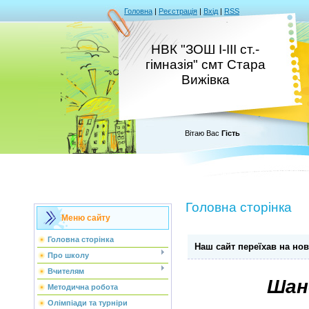
Головна
|
Реєстрація
|
Вхід
|
RSS
НВК "ЗОШ І-ІІІ ст.-
гімназія" смт Стара
Вижівка
Вітаю Вас
Гість
Головна сторінка
Меню сайту
Головна сторінка
Наш сайт переїхав на нов
Про школу
Вчителям
Шано
Методична робота
Олімпіади та турніри